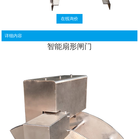
在线询价
详细内容
智能扇形闸门