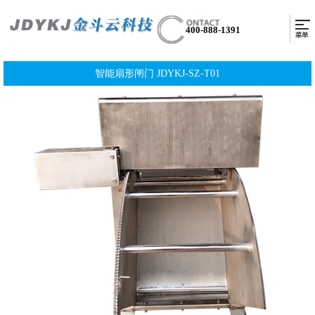
400-888-1391
智能扇形闸门 JDYKJ-SZ-T01