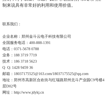
制来说具有非常好的利用和使用价值。
联系我们：
企业名称：郑州金斗云电子科技有限公司
全国服务电话：
400-888-1391
电话：
0371-5678 0788
业务：
188 3719 7719
技术：
186 3718 5623
Q Q: 1428 9459 36
邮箱：
18037175525@163.com/18037175525@qq.com
地址：郑州市高新区合欢街与红瑞路郑州北斗产业园
C9号楼4
层D02号
网址：
http://www.jdykj.cn