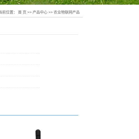
当前位置：
首 页
>>
产品中心
>>
农业物联网产品