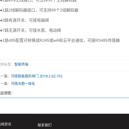
●1路lora无线接口，可支持30个无线解码器
●1路2线解码器接口，可支持99个2线解码器
●3路有源开关，可接电磁阀
●7路无源开关，可接水泵、电动阀
●1路485配置可转换成RJ45或wifi和云平台通信，可接RS485传感器
相关标签：
智能终端
上一篇：
河南智能扇形闸门 JDYKJ-SZ-T01
下一篇：
河南水肥一体化
最近浏览：
新闻资讯
联系我们