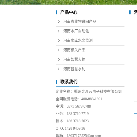
产品中心
河南农业物联网产品
河南水厂自动化
河南水库水文监测
河南相关产品
河南智慧大棚
河南智慧水利
联系我们
企业名称：郑州金斗云电子科技有限公司
全国服务电话：400-888-1391
电话：0371-5678 0788
业务：188 3719 7719
技术：186 3718 5623
Q Q: 1428 9459 36
邮箱：18037175525@qq.com